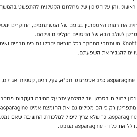
 ראשוני, והן על הסיכון של מחלתם הקטלנית להתפשט בהמשך ח
חית את רמות האספרגין בגופם של המשתתפים, החוקרים ימשיכו
טן לשלב הבא של הניסויים הקליניים שלהם.
בשלב זה, מוסיף פרופ' Knott, משתתפי המחקר ככל הנראה יקבלו גם כימותרפיה ו
ויים להגביר את השפעתם.
די הרבה מזונות מכילים asparagine כמו: אספרגוס, תפ"א, עוף, דגים, קטניות, אג
נכון לחולות בסרטן שד להילחץ יתר על המידה בעקבות מחקר זה
ריטן רק כי הם מכילים גם את החומצת אמינו asparagine.
בנוסף לכך, גופנו מייצר asparagine, כך שלא צריך ליפול למלכודת החשיבה 