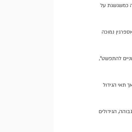
ה כמשגשגת על 
ספרגין נמוכה 
יים להתפשט", 
 תאי הגידול 
והה, הגידולים 