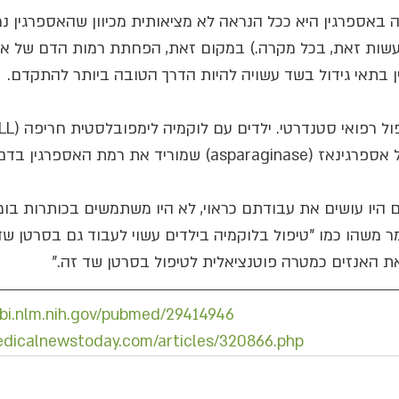
 באספרגין היא ככל הנראה לא מציאותית מכיוון שהאספרגין נ
לעשות זאת, בכל מקרה.) במקום זאת, הפחתת רמות הדם של אספ
 בתאי גידול בשד עשויה להיות הדרך הטובה ביותר להתקדם.
בקוקטייל תרופתי הכולל אספרגינאז (asparaginase) שמוריד את רמת הא
ם היו עושים את עבודתם כראוי, לא היו משתמשים בכותרות בומ
מר משהו כמו "טיפול בלוקמיה בילדים עשוי לעבוד גם בסרטן שד 
ת האנזים כמטרה פוטנציאלית לטיפול בסרטן שד זה."
bi.nlm.nih.gov/pubmed/29414946
dicalnewstoday.com/articles/320866.php