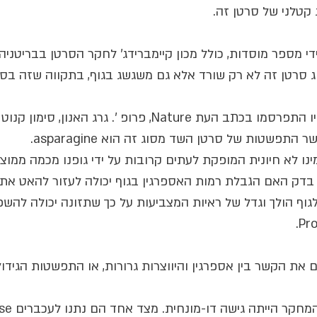
 קטלני של סרטן זה.
 מספר מוסדות, כולל מכון קיימברידג' לחקר הסרטן בבריטניה
 סרטן זה לא רק שורד אלא גם משגשג בגוף, בתקווה שזה בסופ
מובילי המחקר, שממצאיו התפרסמו בכתב העת Nature, פרופ '. גרג הא
תפשטות של סרטן השד מסוג זה הוא asparagine.
נו לא חיונית המופקת לעתים קרובות על ידי גופנו מכמה ממוצר
 בדק האם הגבלת רמות האספרגין בגוף יכולה לעזור להאט את 
וף הולך וגדל של ראיות המצביעות על כך שתזונה יכולה להשפ
את הקשר בין אספרגין והיווצרות גרורות, או התפשטות הגידול