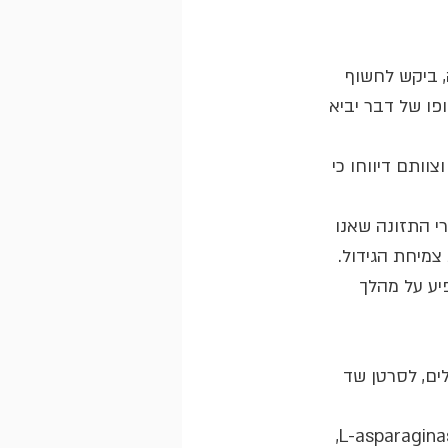
, ביקש לחשוף 
ו של דבר יביא 
נון, סימון קנוט וצוותם דיווחו כי 
י התזונה שאנו 
צמיחת הגידול.
יע על מהלך 
ים, לסרטן שד 
לפרופ' Hannon וצוות המחקר הייתה גישה דו-מונחית. מצד אחד הם נתנו לעכברים L-asparaginase, 