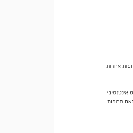
פות אשר מכוונות לקולטני חלבון HER2, ולכן תרופות אחרות 
ס אינטנסיבי 
אם תרופות 