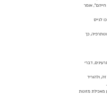
ייהם", אומר 
 לגייס 
אימונותרפיה, כך 
וזים, גרעינים, דברי 
, ולהוריד 
שאם נמנע מאכילת מזונות 