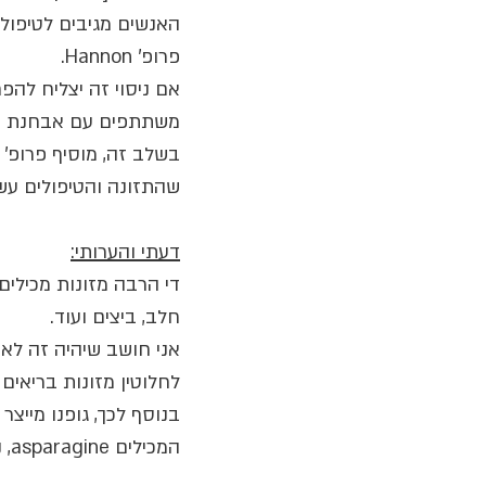
האנשים מגיבים לטיפול
פרופ' Hannon.
אם ניסוי זה יצליח להפ
משתתפים עם אבחנת סר
שהתזונה והטיפולים עש
דעתי והערותי:
חלב, ביצים ועוד.
אני חושב שיהיה זה לא 
לחלוטין מזונות בריאים מתפ
המכילים asparagine, נדלל את כל ה- asparagine מגופנו.