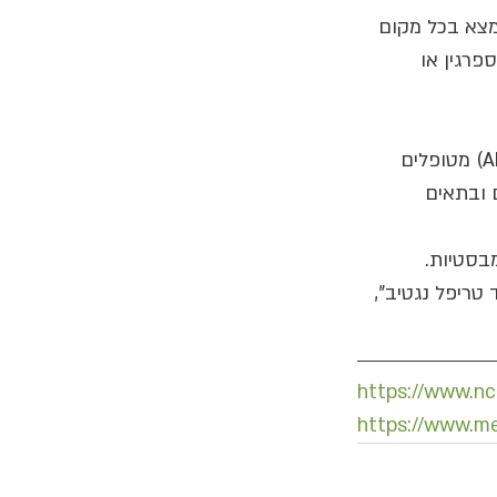
מצא בכל מקום 
רגין או 
ומסתבר כי זהו כבר טיפול רפואי סטנדרטי. ילדים עם לוקמיה לימפובלסטית חריפה (ALL) מטופלים 
ספרגין בדם ובתאים 
בסטיות. 
טריפל נגטיב", 
https://www.nc
https://www.me