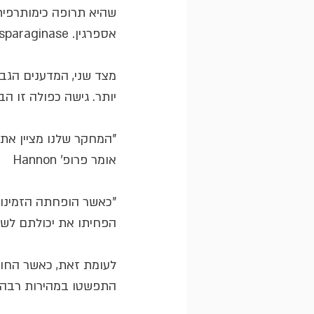
שהיא תרופה כימותרפית
אספרגין. L-asparaginase פועלת על ידי עיכוב ייצור חומצת האמינו אספרגין בגוף.
מצד שני, המדענים הגבי
יותר. גישה כפולה זו 
"המחקר שלנו מציין את
אומר פרופ' Hannon 
"כאשר הופחתה הזמינות 
הפחיתו את יכולתם לשלוח גרור
לעומת זאת, כאשר החוקר
התפשטו במהירות רבה י